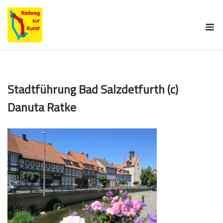
Skip
to
M
content
Stadtführung Bad Salzdetfurth (c)
Danuta Ratke