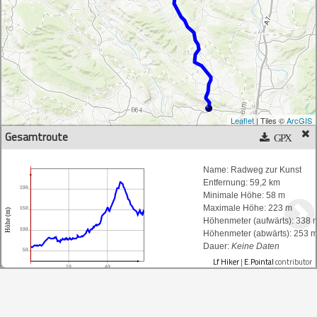
Leaflet
| Tiles ©
ArcGIS
Gesamtroute
GPX
Schaltfläche oder Kartenelement anklicken um weitere
Informationen anzuzeigen.
Name:
Radweg zur Kunst
Entfernung:
59,2 km
200
Minimale Höhe:
58 m
 Gesamtroute
Maximale Höhe:
223 m
150
Höhe (m)
Höhenmeter (aufwärts):
338 
100
Höhenmeter (abwärts):
253 
Dauer:
Keine Daten
50
Lf Hiker
|
E.Pointal
contributor
20
40
Entfernung (km)