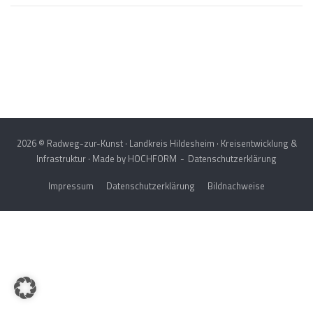
Post
navigation
2026 © Radweg-zur-Kunst · Landkreis Hildesheim · Kreisentwicklung &
Infrastruktur · Made by
HOCHFORM
Datenschutzerklärung
Impressum
Datenschutzerklärung
Bildnachweise