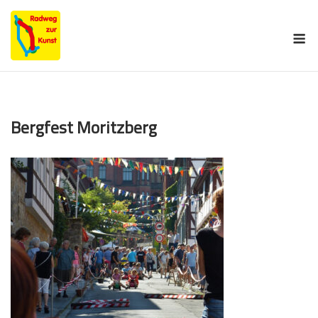
Skip
to
M
content
Bergfest Moritzberg