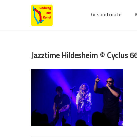
Skip
to
Gesamtroute
content
Jazztime Hildesheim © Cyclus 66