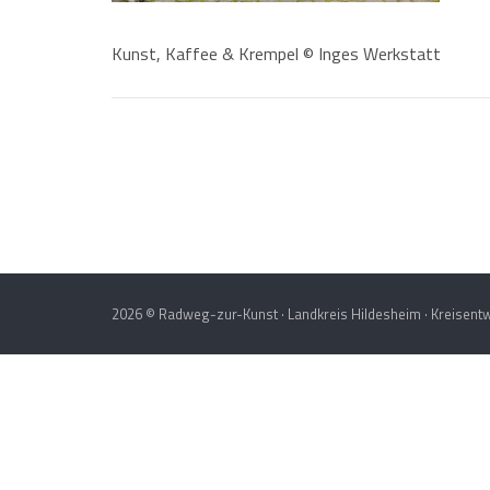
Kunst, Kaffee & Krempel © Inges Werkstatt
Post
navigation
2026 © Radweg-zur-Kunst · Landkreis Hildesheim · Kreisentw