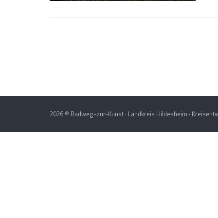
Post
navigation
2026 © Radweg-zur-Kunst · Landkreis Hildesheim · Kreisentw