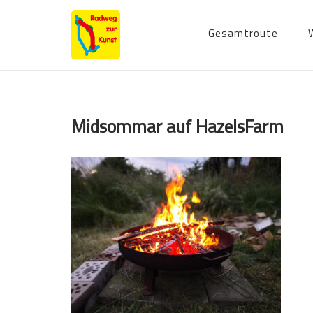
Skip
to
Gesamtroute
content
Midsommar auf HazelsFarm