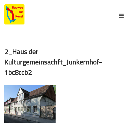
Skip
to
M
content
2_Haus der
Kulturgemeinsachft_Junkernhof-
1bc8ccb2