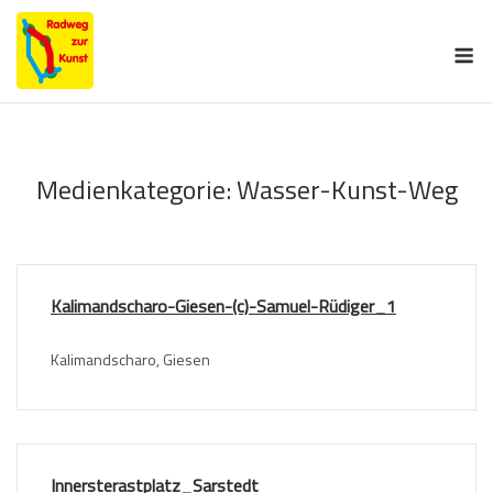
Skip
to
M
content
Medienkategorie:
Wasser-Kunst-Weg
Kalimandscharo-Giesen-(c)-Samuel-Rüdiger_1
Kalimandscharo, Giesen
Innersterastplatz_Sarstedt