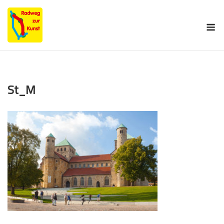
Skip
to
M
content
St_M