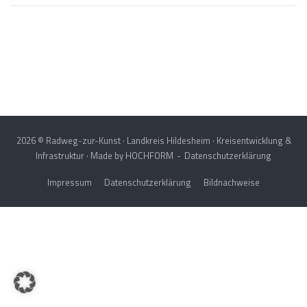
Post
navigation
2026 © Radweg-zur-Kunst · Landkreis Hildesheim · Kreisentwicklung &
Infrastruktur · Made by
HOCHFORM
Datenschutzerklärung
Impressum
Datenschutzerklärung
Bildnachweise