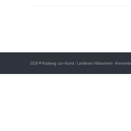
Post
navigation
2026 © Radweg-zur-Kunst · Landkreis Hildesheim · Kreisentw