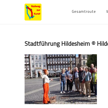
Skip
to
Gesamtroute
content
Stadtführung Hildesheim © Hi