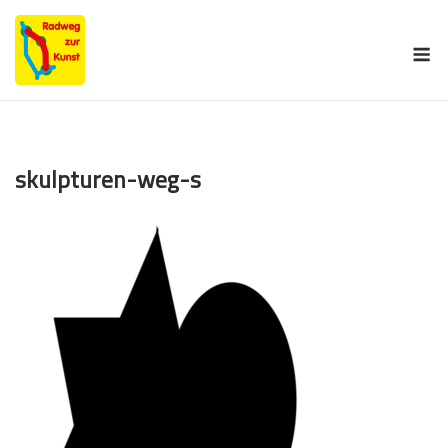
Skip
to
M
content
skulpturen-weg-s