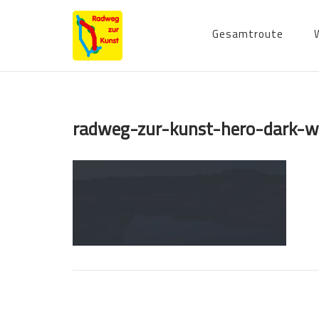
Skip
to
Gesamtroute
content
radweg-zur-kunst-hero-dark-w
Post