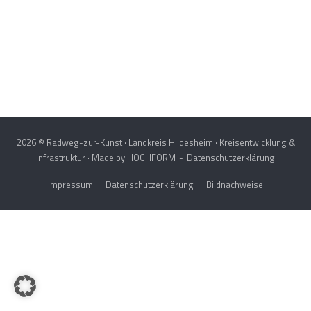
Post
navigation
2026 © Radweg-zur-Kunst · Landkreis Hildesheim · Kreisentwicklung &
Infrastruktur · Made by
HOCHFORM
Datenschutzerklärung
Impressum
Datenschutzerklärung
Bildnachweise